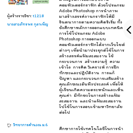
คอมพิวเตอร์กราฟิก
ด้วยโปรแกรม
Adobe Photoshop
การนำภาพ
ผู้สร้างรายวิชา:
t1218
มาสร้างสรรค์งานกราฟิกให้มี
จินตนาการตามความคิดริเริ่ม ทั้ง
นางสาวภัทรพร กุลาเพ็ญ
ยังศึกษาหลักการออกแบบเทคนิค
การใช้โปรแกรม
Adobe
Photoshop
การออกแบบ
คอมพิวเตอร์กราฟิกได้จากเว็บไซต์
ต่างๆ เพื่อนำมาประยุกต์ใช้ในการ
สร้างสรรค์แฟ้มสะสมงาน ใช้
กระบวนการ
สร้างความรู้
ความ
เข้าใจ
การคิด วิเคราะห์
การฝึก
ทักษะและปฏิบัติงาน
การแก้
ปัญหา
และกระบวนการเสริมสร้าง
คุณลักษณะอันพึงประสงค์ เพื่อให้
ผู้เรียนเกิดความตระหนักและเห็น
คุณค่า
มีทักษะในการสร้างแฟ้ม
สะสมงาน
และนำแฟ้มสะสมงาน
ไปใช้ในการสอบเข้ามหาวิทยาลัย
ต่อไป
วิทยาการคำนวณ ม.6
ศึกษาการใช้เทคโนโลยีในการนำ